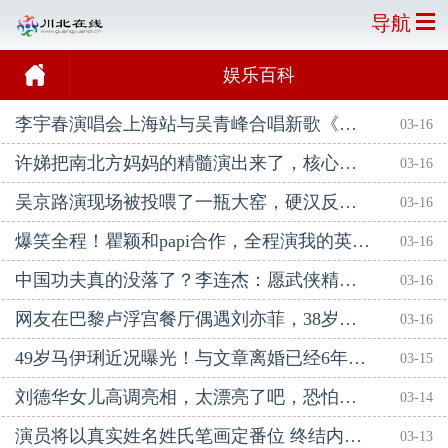
导航
娱乐百科
李宇春演唱会上海站与吴青峰合唱新歌《春雨里》双双落泪
03-16
许娣把南北方妈妈的精髓演出来了，核心是抓住了哪些共通点？
03-16
吴京路演现场被投喂了一瓶大窑，硬汉反差萌笑翻全网
03-16
爆笑全程！瞿颖和papi合作，全程演我的英语听力
03-16
中国功夫真的没落了？李连杰：愿武侠精神能一代代传承下去
03-16
网友在巴黎卢浮宫餐厅偶遇刘亦菲，38岁生图杀疯，松弛感才是顶级美貌
03-16
49岁马伊琍近况曝光！与文章离婚已经6年，如今17岁女儿比她还漂亮
03-15
刘德华女儿高调亮相，太漂亮了吧，恐怕是娱乐圈颜值最高的星二代了！
03-14
演员将以真实姓名姓氏笔画定番位 终结内娱撕番乱象
03-13