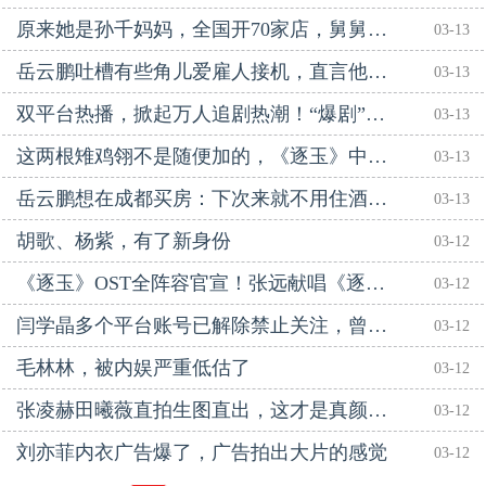
原来她是孙千妈妈，全国开70家店，舅舅更不一般，难怪女儿这么红
03-13
岳云鹏吐槽有些角儿爱雇人接机，直言他们凭什么
03-13
双平台热播，掀起万人追剧热潮！“爆剧”《逐玉》是怎样炼成的
03-13
这两根雉鸡翎不是随便加的，《逐玉》中谢征雉鸡翎造型你咋看
03-13
岳云鹏想在成都买房：下次来就不用住酒店了
03-13
胡歌、杨紫，有了新身份
03-12
《逐玉》OST全阵容官宣！张远献唱《逐玉》被赞拿捏古风OST
03-12
闫学晶多个平台账号已解除禁止关注，曾因直播中“哭穷”言论引发争议
03-12
毛林林，被内娱严重低估了
03-12
张凌赫田曦薇直拍生图直出，这才是真颜值天花板
03-12
刘亦菲内衣广告爆了，广告拍出大片的感觉
03-12