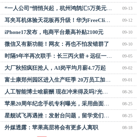
“一人公司”悄悄兴起，杭州鸿鹄汇5万美元启动资金背后，藏着AI时代的创业密码
09-13
耳夹耳机体验天花板再升级！华为FreeClip 2曝光，关晓彤任代言人
09-12
iPhone17发布，电商平台最高补贴2100元
09-10
微信又有新功能！网友：再也不怕发错群了
09-10
时隔9年半再次联手：长三丙火箭＋远征一号上面级发射试验二十九号卫星
09-05
大厂秋招疯狂抢人，AI岗平均月薪4.7万起
09-02
富士康郑州园区进入生产旺季 20万员工加班备战iPhone17发布
09-01
人工智能博士啥薪酬 现在冲来得及吗?光环褪去!AI博士平均薪资仅60万?风口过后如何守住
08-26
苹果20周年纪念手机专利曝光，采用曲面屏设计，契合玻璃风格
08-25
星舰试飞再遇挫：发射台问题，留学党们怎么看？
08-25
外媒透露：苹果高层将会有更多人离职
08-18