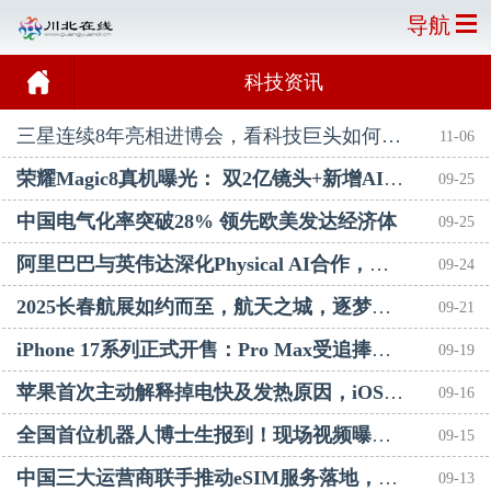
导航
科技资讯
三星连续8年亮相进博会，看科技巨头如何引领行业发展
11-06
荣耀Magic8真机曝光： 双2亿镜头+新增AI独立按键，影像将大提升
09-25
中国电气化率突破28% 领先欧美发达经济体
09-25
阿里巴巴与英伟达深化Physical AI合作，股价飙升，AI基础设施建设提速
09-24
2025长春航展如约而至，航天之城，逐梦蓝天绘振兴新图
09-21
iPhone 17系列正式开售：Pro Max受追捧，橙色版黄牛加价达千元
09-19
苹果首次主动解释掉电快及发热原因，iOS 26更新后掉电快、发热？苹果首次主动解释原因
09-16
全国首位机器人博士生报到！现场视频曝光，网友：确定不是真人扮演的？
09-15
中国三大运营商联手推动eSIM服务落地，苹果华为新机取消实体卡槽
09-13