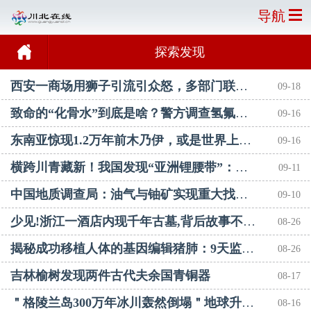
导航
探索发现
西安一商场用狮子引流引众怒，多部门联合调查
09-18
致命的“化骨水”到底是啥？警方调查氢氟酸来源，生态部门已做无害处理，类似悲剧如何
09-16
东南亚惊现1.2万年前木乃伊，或是世界上已知最古老木乃伊
09-16
横跨川青藏新！我国发现“亚洲锂腰带”：确保新能源车核心资源
09-11
中国地质调查局：油气与铀矿实现重大找矿突破！
09-10
少见!浙江一酒店内现千年古墓,背后故事不简单
08-26
揭秘成功移植人体的基因编辑猪肺：9天监测期内反应良好
08-26
吉林榆树发现两件古代夫余国青铜器
08-17
＂格陵兰岛300万年冰川轰然倒塌＂地球升温导致的海平面升高指日可待！全球沿海地区城
08-16