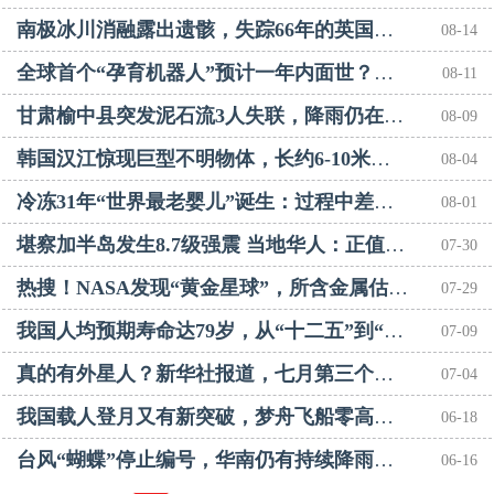
南极冰川消融露出遗骸，失踪66年的英国科考人员终于“归家”
08-14
全球首个“孕育机器人”预计一年内面世？多方发声
08-11
甘肃榆中县突发泥石流3人失联，降雨仍在持续，正在搜救中
08-09
韩国汉江惊现巨型不明物体，长约6-10米，比人体还粗壮，三年前韩网曝出类似视频，后被
08-04
冷冻31年“世界最老婴儿”诞生：过程中差点“爆炸”，亲姐姐已是30岁妈妈
08-01
堪察加半岛发生8.7级强震 当地华人：正值旅游旺季 目前一切正常
07-30
热搜！NASA发现“黄金星球”，所含金属估值超5亿亿元
07-29
我国人均预期寿命达79岁，从“十二五”到“十四五”每五年增长1岁
07-09
真的有外星人？新华社报道，七月第三个外星系不明物体造访太阳系
07-04
我国载人登月又有新突破，梦舟飞船零高度逃逸飞行试验成功
06-18
台风“蝴蝶”停止编号，华南仍有持续降雨，长江中下游地区高温来袭，局地可达40度
06-16