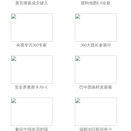
黄页搜索成关键入
搜狗地图6.0全新
央视专访360专家
360大酋长参展中
安全界奥斯卡AV-C
巴中西南村发展葡
象征中瑞友谊的瑞
成都30日夜间有小