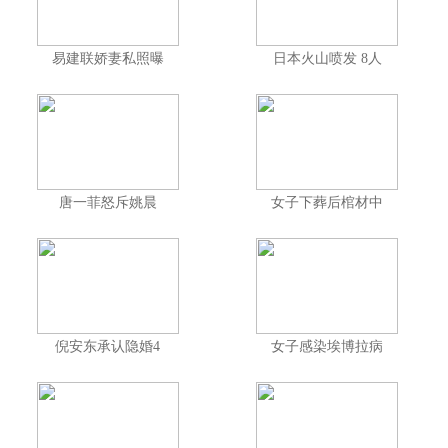
易建联娇妻私照曝
日本火山喷发 8人
唐一菲怒斥姚晨
女子下葬后棺材中
倪安东承认隐婚4
女子感染埃博拉病