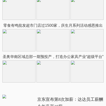
零食有鸣批发超市门店过1500家，庆生月系列活动感恩推出
圣奥华南区域总部一期预投产，打造办公家具产业“超级平台”
京东宣布第8次加薪：达达员工薪酬