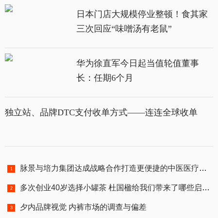
日本门店大规模停业整顿！食其家
三次回应“味噌汤有老鼠”
华为徐直军今日起当值轮值董事
长：任期6个月
独立站、品牌DTC支付收单方式——连连全球收单
脉景与培力集团达成战略合作打造更便捷的中医医疗服务生态
多次创业40岁选择小罐茶 杜国楹给我们带来了哪些启示？
夕内品牌视觉 内裤市场的调查与偏差