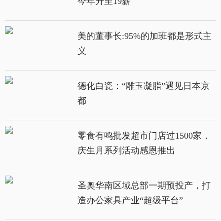
今年升至19薪
美的董事长:95%的加班都是形式主
义
德化白瓷：“雕玉凝脂”遇见日本京
都
零食有鸣批发超市门店过1500家，
庆生月系列活动感恩推出
圣奥华南区域总部一期预投产，打
造办公家具产业“超级平台”