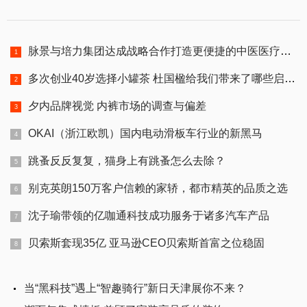
脉景与培力集团达成战略合作打造更便捷的中医医疗服务生态
多次创业40岁选择小罐茶 杜国楹给我们带来了哪些启示？
夕内品牌视觉 内裤市场的调查与偏差
OKAI（浙江欧凯）国内电动滑板车行业的新黑马
跳蚤反反复复，猫身上有跳蚤怎么去除？
别克英朗150万客户信赖的家轿，都市精英的品质之选
沈子瑜带领的亿咖通科技成功服务于诸多汽车产品
贝索斯套现35亿 亚马逊CEO贝索斯首富之位稳固
当“黑科技”遇上“智趣骑行”新日天津展你不来？