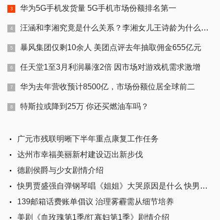
华为5G手机发货量 5G手机市场份额排名第一
汪涵和李湘究竟是什么关系？李湘女儿王诗龄为什么叫汪涵舅舅其中原因
暴风集团仅剩10余人 美团点评去年抽取佣金655亿元
任天堂1至3月利润暴涨2倍 因市场对游戏机需求激增
华为去年营收预计8500亿，市场份额位居全球前二
特斯拉或降到25万 你还买燃油车吗？
广元市残联明晰下半年重点康复工作任务
达州市幸福美丽新村建设迈出新步伐
德剧侯爵与少女剧情介绍
快男贾盛强自弹钢琴唱《姐姐》大哭原因是什么 快男选手关系有何
139邮箱话费账单倡议 治理雾霾需从细节培养
美剧《血玫瑰第1季/红寡妇第1季》剧情介绍