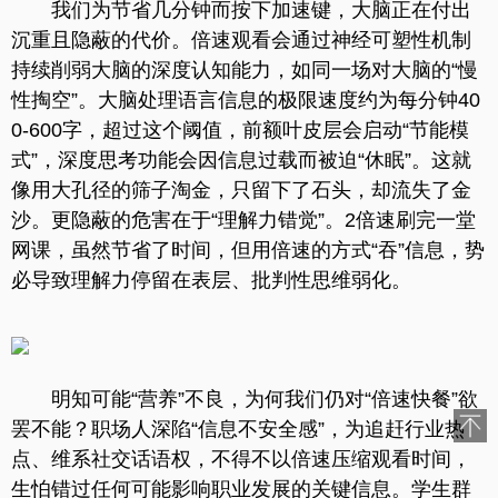
我们为节省几分钟而按下加速键，大脑正在付出
沉重且隐蔽的代价。倍速观看会通过神经可塑性机制
持续削弱大脑的深度认知能力，如同一场对大脑的“慢
性掏空”。大脑处理语言信息的极限速度约为每分钟40
0-600字，超过这个阈值，前额叶皮层会启动“节能模
式”，深度思考功能会因信息过载而被迫“休眠”。这就
像用大孔径的筛子淘金，只留下了石头，却流失了金
沙。更隐蔽的危害在于“理解力错觉”。2倍速刷完一堂
网课，虽然节省了时间，但用倍速的方式“吞”信息，势
必导致理解力停留在表层、批判性思维弱化。
明知可能“营养”不良，为何我们仍对“倍速快餐”欲
罢不能？职场人深陷“信息不安全感”，为追赶行业热
点、维系社交话语权，不得不以倍速压缩观看时间，
生怕错过任何可能影响职业发展的关键信息。学生群